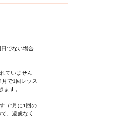
登園日でない場合
されていません
、4月で1回レッス
きます。
（”月に1回の
ので、遠慮なく