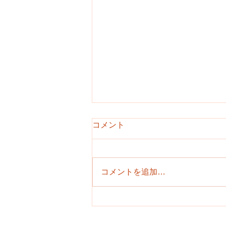
レッスン再開のお知らせ
コメント
今年に入り北山幼稚園の教職員の
方のPCR陽性の知らせがあり、 2
週間休講にしましたが、その後の
コメントを追加…
経過が問題ないとの確認が取れて
おりますので、 今週の木曜日か
らレッスンを再開させていただく
ことになりました。 また、休講
分の埋め合わせとして、今月は各