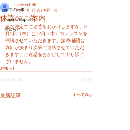
smallworld195
全ての記事
2020年3月1日
読了時間: 1分
休講のご案内
Lesson Report
急な決定でご迷惑をおかけしますが、3
お知らせ
月5日（木）と12日（木）のレッスンを
休講させていただきます。振替/補講は
方針が決まり次第ご連絡させていただ
きます。ご迷惑をおかけして申し訳ご
ざいません。
お知らせ
すべて表示
最新記事