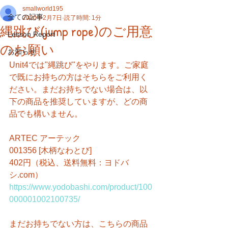
smallworld195
全ての記事
2020年2月7日
読了時間: 1分
縄跳び(jump rope)のご用意
Lesson Report
のお願い
お知らせ
Unit4では"縄跳び"をやります。ご家庭
で既にお持ちの方はそちらをご利用く
ださい。まだお持ちでない場合は、以
下の商品を推奨していますが、どの商
品でも構いません。
ARTEC アーテック
001356 [木柄なわとび]
402円（税込、送料無料：ヨドバ
シ.com）
https://www.yodobashi.com/product/100
000001002100735/
まだお持ちでない方は、こちらの商品