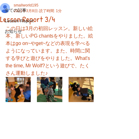
smallworld195
全ての記事
2021年3月8日
読了時間: 1分
Lesson Report 3/4
Lesson Report
この日は3月の初回レッスン。新しい絵
お知らせ
本、新しいPG chantsをやりました。絵
本はgo on~やget~などの表現を学べる
ようになっています。また、時間に関
する学びと遊びをやりました。What's 
the time, Mr Wolf?という遊びで、たく
さん運動しました♪