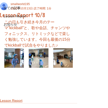
smallworld195
全ての記事
2020年10月13日
読了時間: 1分
Lesson Report 10/8
Lesson Report
この日も引き続き今月のテー
お知らせ
マ”kickball”と、歌や会話、チャンツや
フォニックス、リトミックなどで楽し
く勉強しています。今回も最後の15分
でkickballで試合をやりました♪
Lesson Report