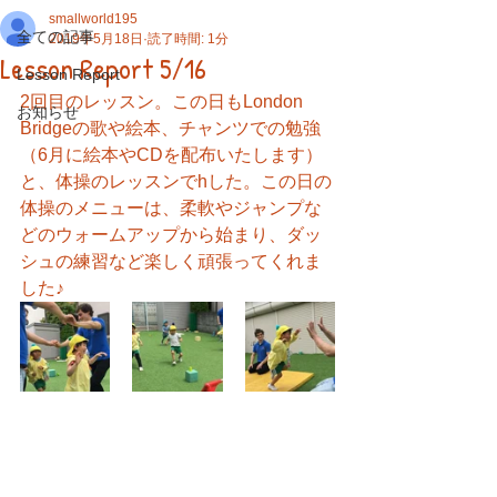
smallworld195
全ての記事
2019年5月18日
読了時間: 1分
Lesson Report 5/16
Lesson Report
2回目のレッスン。この日もLondon 
お知らせ
Bridgeの歌や絵本、チャンツでの勉強
（6月に絵本やCDを配布いたします）
と、体操のレッスンでhした。この日の
体操のメニューは、柔軟やジャンプな
どのウォームアップから始まり、ダッ
シュの練習など楽しく頑張ってくれま
した♪