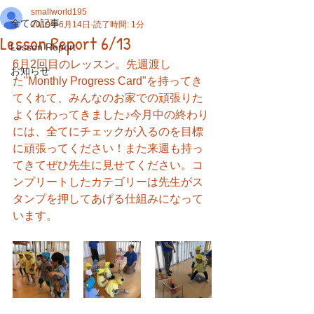
smallworld195
全ての記事
2019年6月14日
読了時間: 1分
Lesson Report 6/13
Lesson Report
6月2回目のレッスン。先週渡し
お知らせ
た"Monthly Progress Card"を持ってき
てくれて、みんなのお家での頑張りた
よく伝わってきました♪今月中の終わり
には、全てにチェックが入るのを目標
に頑張ってください！また来週も持っ
てきてぜひ先生に見せてください。コ
ンプリートしたカテゴリーは先生がス
タンプを押してあげる仕組みになって
います。