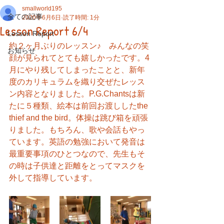
smallworld195
全ての記事
2020年6月6日
読了時間: 1分
Lesson Report 6/4
Lesson Report
約２ヶ月ぶりのレッスン♪　みんなの笑
お知らせ
顔が見られてとても嬉しかったです。4
月にやり残してしまったことと、新年
度のカリキュラムを織り交ぜたレッス
ン内容となりました。P.G.Chantsは新
たに５種類、絵本は前回お渡ししたthe 
thief and the bird。体操は跳び箱を頑張
りました。もちろん、歌や会話もやっ
ています。英語の勉強において発音は
最重要事項のひとつなので、先生もそ
の時は子供達と距離をとってマスクを
外して指導しています。