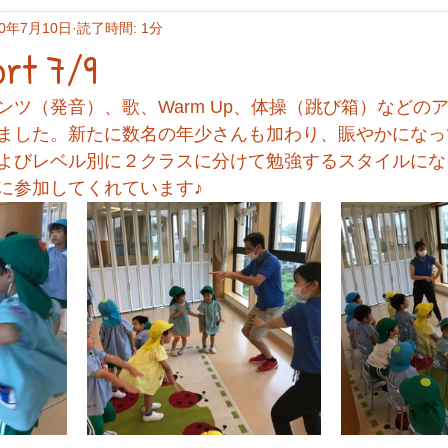
20年7月10日
読了時間: 1分
ort 7/9
ンツ（発音）、歌、Warm Up、体操（跳び箱）などの
ました。新たに数名の年少さんも加わり、賑やかになっ
よびレベル別に２クラスに分けて勉強するスタイルにな
に参加してくれています♪