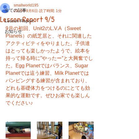
smallworld195
全ての記事
2019年9月6日
読了時間: 1分
Lesson Report 9/5
Lesson Report
9月の初回、Unit2のL.V.A（Sweet 
お知らせ
Planets）の紙芝居と、それに関連した
アクティビティをやりました。子供達
はとっても楽しかったようで、絵本を
持って帰る時に”やったー”と大興奮でし
た。Egg Planetではバランス、Sugar 
Planetでは這う練習、Milk Planetでは
パンピングする練習が含まれており、
どれも基礎体力をつけるのにとても効
果的な運動です。ぜひお家でも楽しん
でください♪